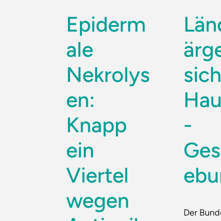
Epiderm
Län
ale
ärg
Nekrolys
sic
en:
Hau
Knapp
-
ein
Ges
Viertel
ebu
wegen
Der Bund