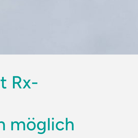
t Rx-
t
ch möglich