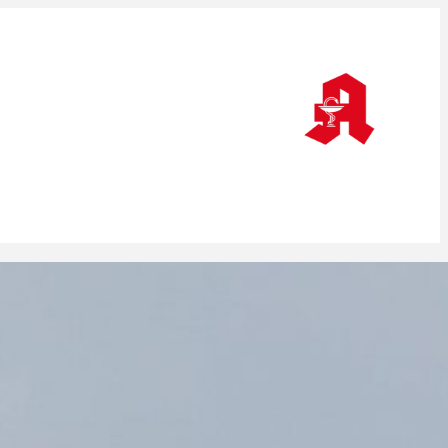
Epidermale Nekrolysen: Knapp ein Viertel
wegen Antiepileptika
Länder ärgern sich über Hauruck-
Gesetzgebung
Wie wird im Herbst gegen COVID-19
geimpft?
Frankfurt Foundation Quality of