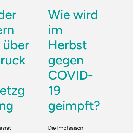
der
Wie wird
ern
im
h über
Herbst
ruck
gegen
COVID-
etzg
19
ng
geimpft?
esrat
Die Impfsaison