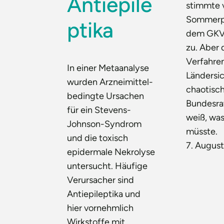
Antiepile
stimmte 
Sommerp
ptika
dem GKV
zu. Aber 
Verfahren
In einer Metaanalyse
Ländersic
wurden Arzneimittel-
chaotisch
bedingte Ursachen
Bundesra
für ein Stevens-
weiß, was
Johnson-Syndrom
müsste.
und die toxisch
7. Augus
epidermale Nekrolyse
untersucht. Häufige
Verursacher sind
Antiepileptika und
hier vornehmlich
Wirkstoffe mit