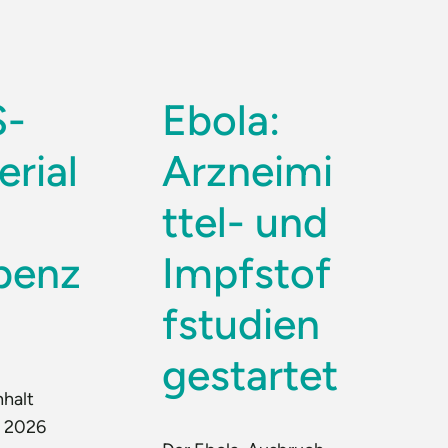
S-
Ebola:
erial
Arzneimi
ttel- und
benz
Impfstof
fstudien
gestartet
nhalt
t 2026