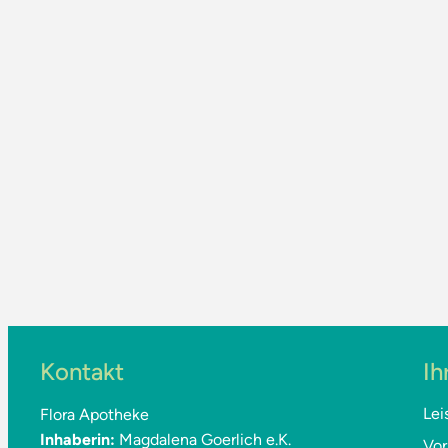
Kontakt
Ih
Lei
Flora Apotheke
Inhaberin:
Magdalena Goerlich e.K.
Vor