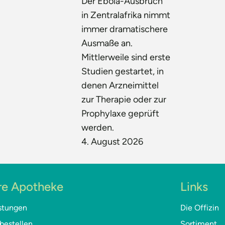
Der Ebola-Ausbruch
in Zentralafrika nimmt
immer dramatischere
Ausmaße an.
Mittlerweile sind erste
Studien gestartet, in
denen Arzneimittel
zur Therapie oder zur
Prophylaxe geprüft
werden.
4. August 2026
re Apotheke
Links
stungen
Die Offizin
bestellen
Sortiment