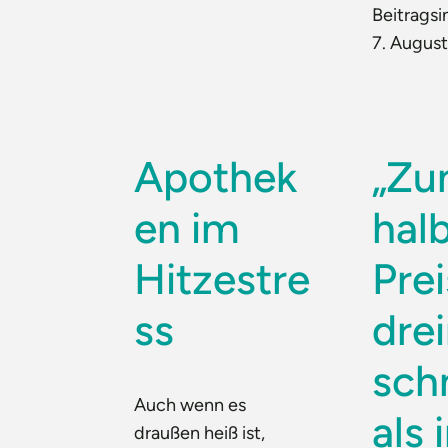
Beitragsi
7. Augus
Apothek
„Z
en im
hal
Hitzestre
Pre
ss
dre
sch
Auch wenn es
als 
draußen heiß ist,