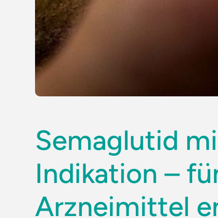
Semaglutid mi
Indikation – fü
Arzneimittel 