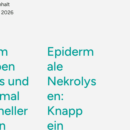
nhalt
t 2026
um
Epiderm
ben
ale
is und
Nekrolys
imal
en:
neller
Knapp
in
ein