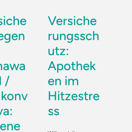
siche
Versiche
gegen
rungssch
utz:
mawa
Apothek
 /
en im
ikonv
Hitzestre
va:
ss
tene