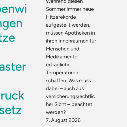
Während diesen
enwi
Sommer immer neue
Hitzerekorde
ngen
aufgestellt werden,
müssen Apotheken in
tze
ihren Innenräumen für
Menschen und
Medikamente
aster
erträgliche
Temperaturen
schaffen. Was muss
dabei – auch aus
ruck
versicherungsrechtlic
her Sicht – beachtet
setz
werden?
7. August 2026