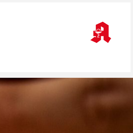
Wenn die Apotheke an einer Person hängt
Versichert gegen den Klimawandel /
Antikonvulsiva: Seltene Nebenwirkungen
/ Hitze als Desaster / Hauruck-Gesetz
Versicherungsschutz: Apotheken im
Hitzestress
Apotheken im Hitzestress