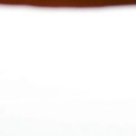
„Zum halben Preis und dreimal schneller
als in Europa“
Allgemein
Allgemein