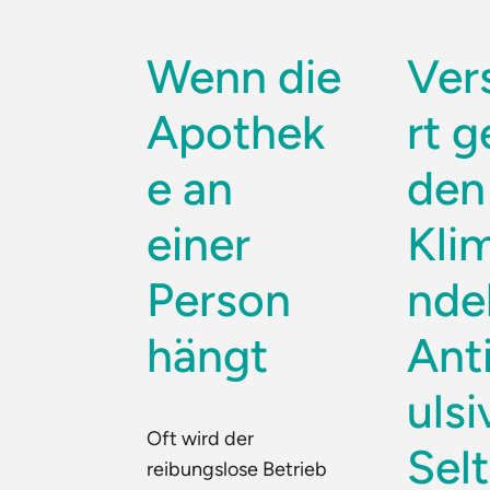
Wenn die
Ver
Apothek
rt 
e an
den
einer
Kli
Person
ndel
hängt
Ant
ulsi
Oft wird der
Sel
reibungslose Betrieb