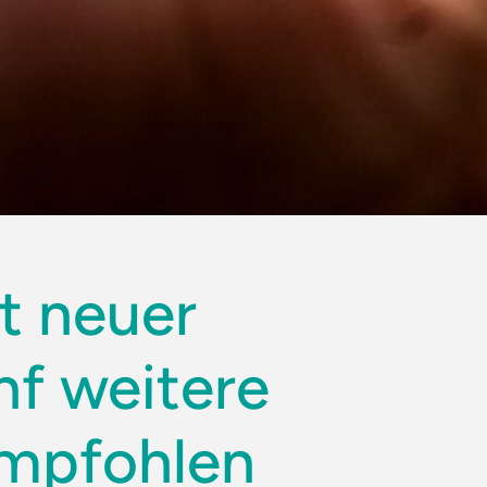
t neuer
nf weitere
empfohlen