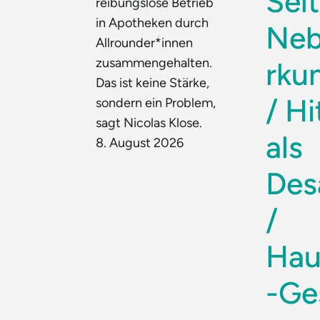
Sel
reibungslose Betrieb
in Apotheken durch
Neb
Allrounder*innen
zusammengehalten.
rku
Das ist keine Stärke,
/ Hi
sondern ein Problem,
sagt Nicolas Klose.
als
8. August 2026
Des
/
Hau
-Ge