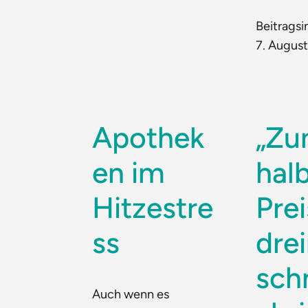
Beitragsi
7. Augus
Apothek
„Z
en im
hal
Hitzestre
Pre
ss
dre
sch
Auch wenn es