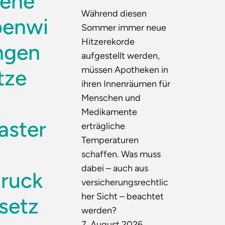
tene
Während diesen
enwi
Sommer immer neue
Hitzerekorde
ngen
aufgestellt werden,
müssen Apotheken in
tze
ihren Innenräumen für
Menschen und
Medikamente
aster
erträgliche
Temperaturen
schaffen. Was muss
dabei – auch aus
ruck
versicherungsrechtlic
her Sicht – beachtet
setz
werden?
7. August 2026