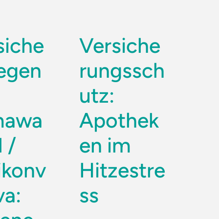
siche
Versiche
gegen
rungssch
utz:
mawa
Apothek
 /
en im
ikonv
Hitzestre
va:
ss