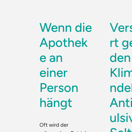
Wenn die
Ver
Apothek
rt 
e an
den
einer
Kli
Person
ndel
hängt
Ant
ulsi
Oft wird der