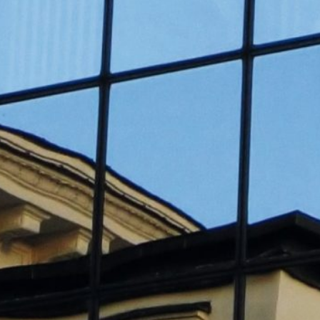
„Zum halben Preis und dreimal schneller
als in Europa“
Allgemein
Allgemein