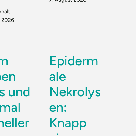
nhalt
t 2026
um
Epiderm
ben
ale
is und
Nekrolys
imal
en:
neller
Knapp