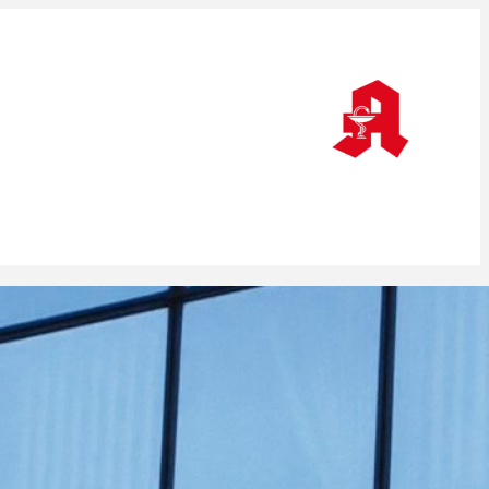
Wenn die Apotheke an einer Person hängt
Versichert gegen den Klimawandel /
Antikonvulsiva: Seltene Nebenwirkungen
/ Hitze als Desaster / Hauruck-Gesetz
Versicherungsschutz: Apotheken im
Hitzestress
Apotheken im Hitzestress