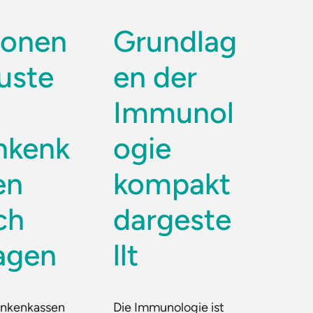
lionen
Grundlag
luste
en der
Immunol
nkenk
ogie
en
kompakt
ch
dargeste
agen
llt
nkenkassen
Die Immunologie ist