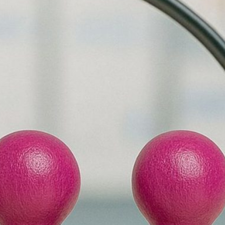
Medicines zeichnet Dr. Joachim Ermer
aus
Millionenverluste von Krankenkassen
durch Anlagen
Allgemein
Allgemein