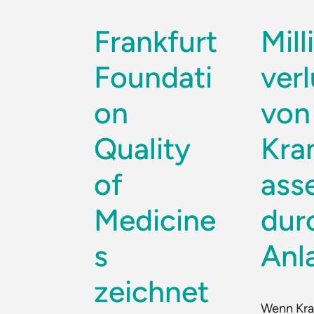
Frankfurt
Mil
Foundati
ver
on
von
Quality
Kra
of
ass
Medicine
dur
s
Anl
zeichnet
Wenn Kra