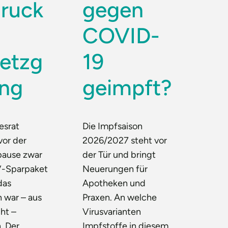
ruck
gegen
COVID-
etzg
19
ng
geimpft?
esrat
Die Impfsaison
vor der
2026/2027 steht vor
ause zwar
der Tür und bringt
-Sparpaket
Neuerungen für
das
Apotheken und
 war – aus
Praxen. An welche
ht –
Virusvarianten
. Der
Impfstoffe in diesem