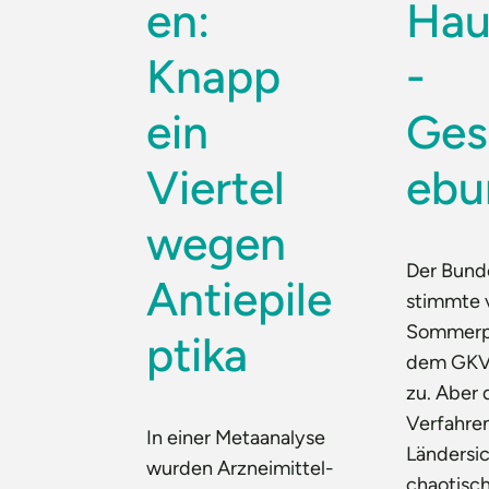
en:
Hau
Knapp
-
ein
Ges
Viertel
ebu
wegen
Der Bund
Antiepile
stimmte 
Sommerp
ptika
dem GKV
zu. Aber 
Verfahren
In einer Metaanalyse
Ländersic
wurden Arzneimittel-
chaotisch