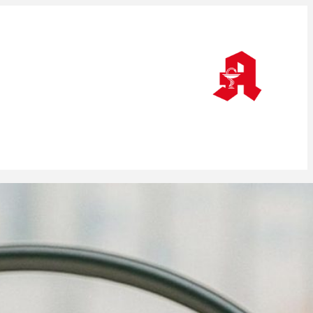
Epidermale Nekrolysen: Knapp ein Viertel
wegen Antiepileptika
Länder ärgern sich über Hauruck-
Gesetzgebung
Wie wird im Herbst gegen COVID-19
geimpft?
Frankfurt Foundation Quality of