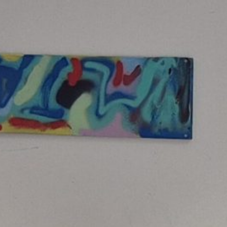
„Zum halben Preis und dreimal schneller
als in Europa“
Allgemein
Allgemein