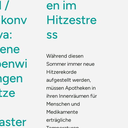
 /
en im
ikonv
Hitzestre
va:
ss
tene
Während diesen
enwi
Sommer immer neue
Hitzerekorde
ngen
aufgestellt werden,
müssen Apotheken in
tze
ihren Innenräumen für
Menschen und
Medikamente
aster
erträgliche
Temperaturen