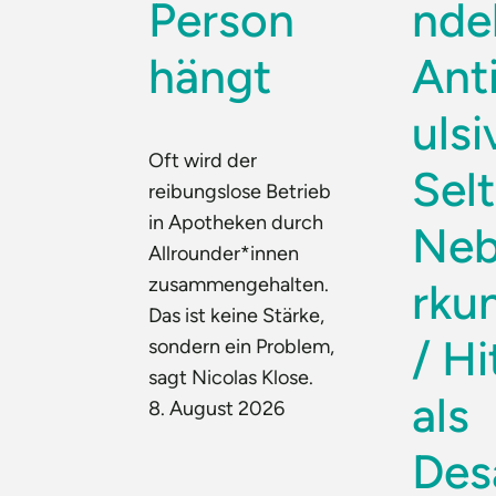
Person
ndel
hängt
Ant
ulsi
Oft wird der
Sel
reibungslose Betrieb
in Apotheken durch
Neb
Allrounder*innen
zusammengehalten.
rku
Das ist keine Stärke,
/ Hi
sondern ein Problem,
sagt Nicolas Klose.
als
8. August 2026
Des