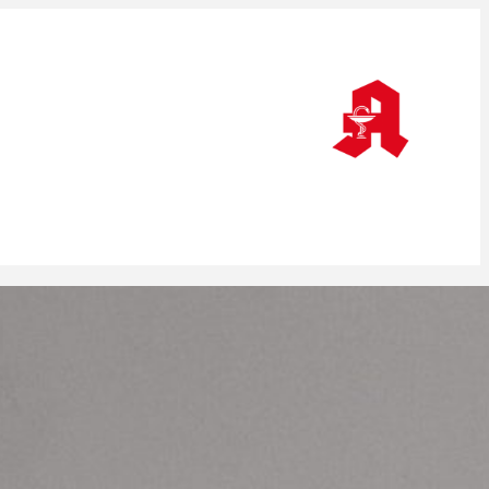
Wenn die Apotheke an einer Person hängt
Versichert gegen den Klimawandel /
Antikonvulsiva: Seltene Nebenwirkungen
/ Hitze als Desaster / Hauruck-Gesetz
Versicherungsschutz: Apotheken im
Hitzestress
Apotheken im Hitzestress