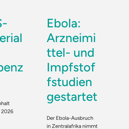
S-
Ebola:
erial
Arzneimi
ttel- und
benz
Impfstof
fstudien
gestartet
nhalt
t 2026
Der Ebola-Ausbruch
in Zentralafrika nimmt