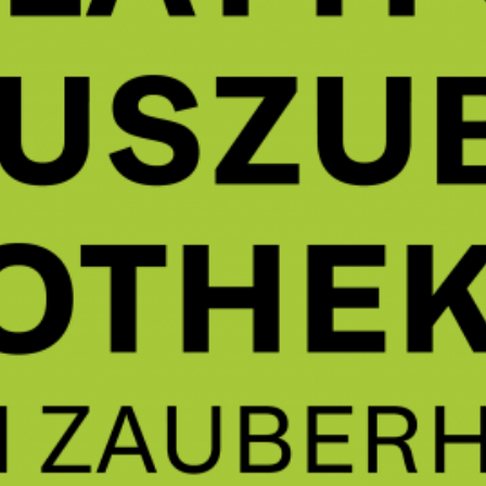
„Zum halben Preis und dreimal schneller
als in Europa“
Allgemein
Allgemein