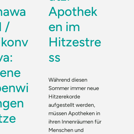
mawa
Apothek
 /
en im
ikonv
Hitzestre
va:
ss
tene
Während diesen
enwi
Sommer immer neue
Hitzerekorde
ngen
aufgestellt werden,
müssen Apotheken in
tze
ihren Innenräumen für
Menschen und