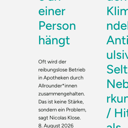
einer
Kli
Person
ndel
hängt
Ant
ulsi
Oft wird der
Sel
reibungslose Betrieb
in Apotheken durch
Neb
Allrounder*innen
zusammengehalten.
rku
Das ist keine Stärke,
/ Hi
sondern ein Problem,
sagt Nicolas Klose.
als
8. August 2026