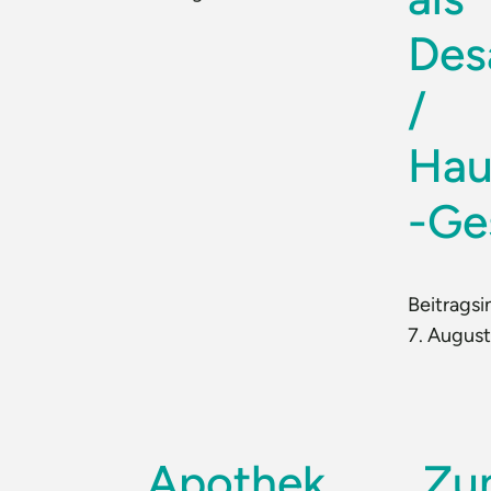
Des
/
Hau
-Ge
Beitragsi
7. Augus
Apothek
„Z