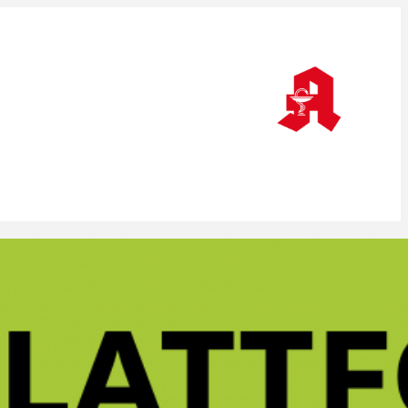
Wenn die Apotheke an einer Person hängt
Versichert gegen den Klimawandel /
Antikonvulsiva: Seltene Nebenwirkungen
/ Hitze als Desaster / Hauruck-Gesetz
Versicherungsschutz: Apotheken im
Hitzestress
Apotheken im Hitzestress