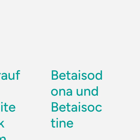
auf
Betaisod
ona und
ite
Betaisoc
k
tine
m