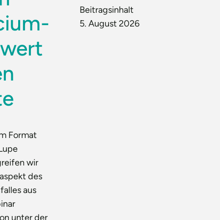
Beitragsinhalt
cium-
5. August 2026
twert
en
te
em Format
 Lupe
greifen wir
laspekt des
falles aus
inar
on unter der