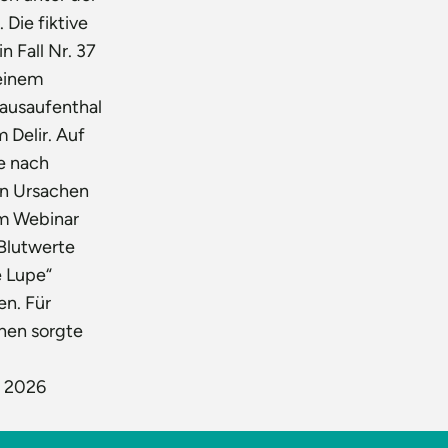
 Die fiktive
in Fall Nr. 37
 einem
ausaufenthal
m Delir. Auf
e nach
n Ursachen
m Webinar
Blutwerte
e Lupe“
n. Für
nen sorgte
t 2026