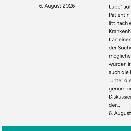
6. August 2026
Lupe“ auf.
Patientin 
litt nach
Krankenh
t an eine
der Such
mögliche
wurden i
auch die 
„unter di
genomme
Diskussio
der…
6. Augus