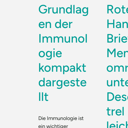
Grundlag
Rot
en der
Han
Immunol
Brie
ogie
Men
kompakt
omr
dargeste
unt
llt
Des
trel
Die Immunologie ist
leic
ein wichtiger