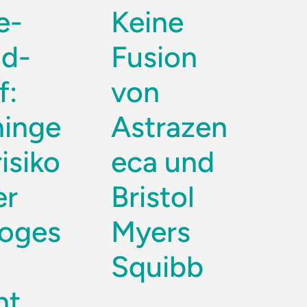
e-
Keine
d-
Fusion
f:
von
inge
Astrazen
isiko
eca und
er
Bristol
oges
Myers
Squibb
ht