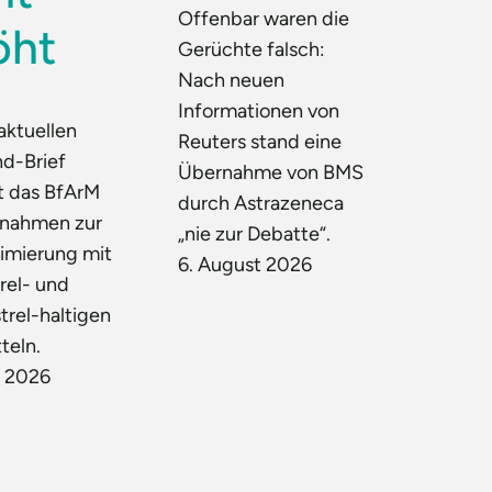
Offenbar waren die
öht
Gerüchte falsch:
Nach neuen
Informationen von
aktuellen
Reuters stand eine
d-Brief
Übernahme von BMS
t das BfArM
durch Astrazeneca
nahmen zur
„nie zur Debatte“.
nimierung mit
6. August 2026
rel- und
trel-haltigen
teln.
t 2026