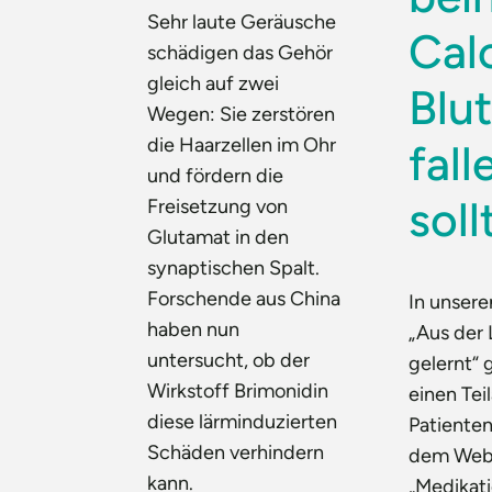
Sehr laute Geräusche
Cal
schädigen das Gehör
gleich auf zwei
Blu
Wegen: Sie zerstören
die Haarzellen im Ohr
fall
und fördern die
soll
Freisetzung von
Glutamat in den
synaptischen Spalt.
Forschende aus China
In unser
haben nun
„Aus der
untersucht, ob der
gelernt“ 
Wirkstoff Brimonidin
einen Tei
diese lärminduzierten
Patienten
Schäden verhindern
dem Web
kann.
„Medikati