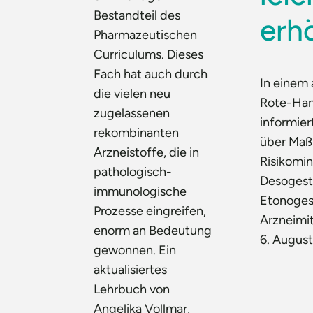
Bestandteil des
erh
Pharmazeutischen
Curriculums. Dieses
Fach hat auch durch
In einem 
die vielen neu
Rote-Han
zugelassenen
informier
rekombinanten
über Maß
Arzneistoffe, die in
Risikomi
pathologisch-
Desogest
immunologische
Etonoges
Prozesse eingreifen,
Arzneimit
enorm an Bedeutung
6. Augus
gewonnen. Ein
aktualisiertes
Lehrbuch von
Angelika Vollmar,