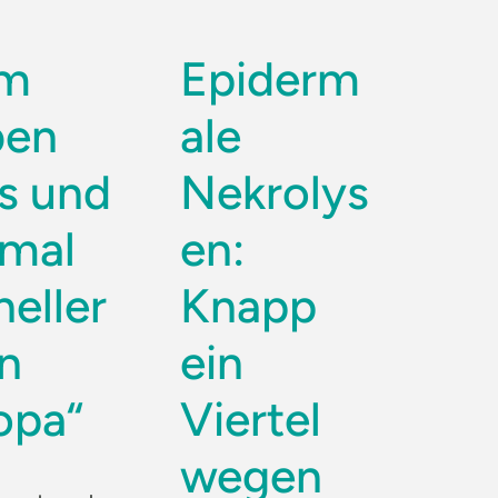
um
Epiderm
ben
ale
is und
Nekrolys
imal
en:
neller
Knapp
in
ein
opa“
Viertel
wegen