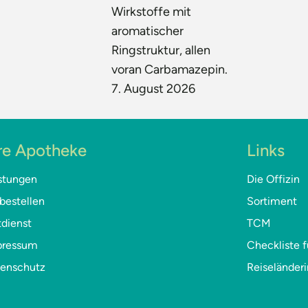
Wirkstoffe mit
aromatischer
Ringstruktur, allen
voran Carbamazepin.
7. August 2026
re Apotheke
Links
stungen
Die Offizin
bestellen
Sortiment
dienst
TCM
pressum
Checkliste f
tenschutz
Reiseländer