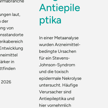
harmabranche
Antiepile
ngen laut,
ptika
h der
ung von
onsstandorte
In einer Metaanalyse
erikabereich
wurden Arzneimittel-
 Entwicklung
bedingte Ursachen
neimittel
für ein Stevens-
ärker in
Johnson-Syndrom
ttfinden
und die toxisch
epidermale Nekrolyse
t 2026
untersucht. Häufige
Verursacher sind
Antiepileptika und
hier vornehmlich