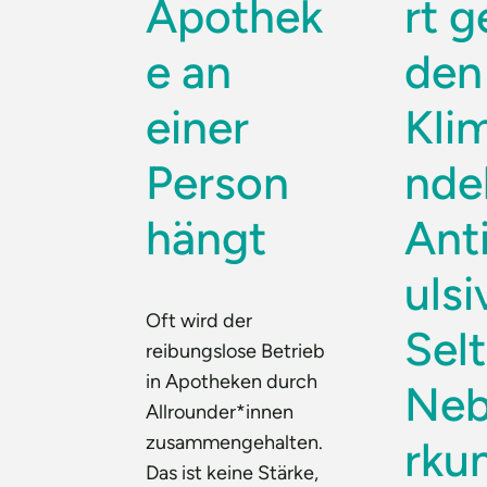
Apothek
rt 
e an
den
einer
Kli
Person
ndel
hängt
Ant
ulsi
Oft wird der
Sel
reibungslose Betrieb
in Apotheken durch
Neb
Allrounder*innen
zusammengehalten.
rku
Das ist keine Stärke,