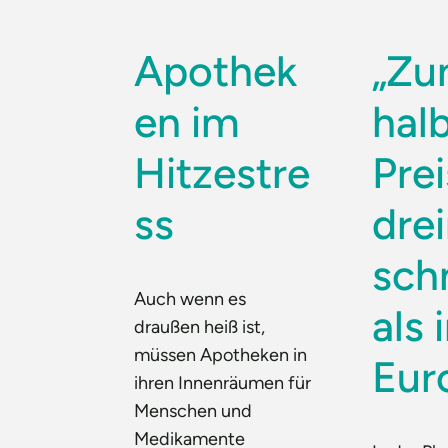
Apothek
„Z
en im
hal
Hitzestre
Pre
ss
dre
sch
Auch wenn es
als 
draußen heiß ist,
müssen Apotheken in
Eur
ihren Innenräumen für
Menschen und
Medikamente