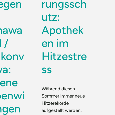
gegen
rungssch
utz:
mawa
Apothek
 /
en im
ikonv
Hitzestre
va:
ss
tene
Während diesen
enwi
Sommer immer neue
Hitzerekorde
ngen
aufgestellt werden,