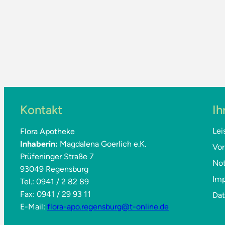
Kontakt
Ih
Lei
Flora Apotheke
Inhaberin:
Magdalena Goerlich e.K.
Vor
Prüfeninger Straße 7
Not
93049 Regensburg
Im
Tel.: 0941 / 2 82 89
Fax: 0941 / 29 93 11
Da
E-Mail:
flora-apo.regensburg@t-online.de