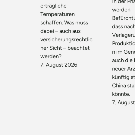
In der P
erträgliche
werden
Temperaturen
Befürchtu
schaffen. Was muss
dass nac
dabei – auch aus
Verlager
versicherungsrechtlic
Produkti
her Sicht – beachtet
n im Gen
werden?
auch die
7. August 2026
neuer Arz
künftig st
China sta
könnte.
7. Augus