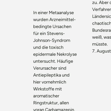
zu. Aber 
Verfahren
In einer Metaanalyse
Ländersic
wurden Arzneimittel-
chaotisch
bedingte Ursachen
Bundesra
für ein Stevens-
weiß, was
Johnson-Syndrom
müsste.
und die toxisch
7. Augus
epidermale Nekrolyse
untersucht. Häufige
Verursacher sind
Antiepileptika und
hier vornehmlich
Wirkstoffe mit
aromatischer
Ringstruktur, allen
voran Carbamazepin.