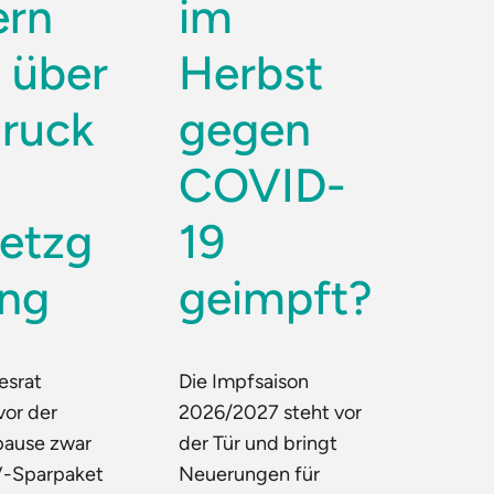
ern
im
h über
Herbst
ruck
gegen
COVID-
etzg
19
ng
geimpft?
esrat
Die Impfsaison
vor der
2026/2027 steht vor
ause zwar
der Tür und bringt
-Sparpaket
Neuerungen für