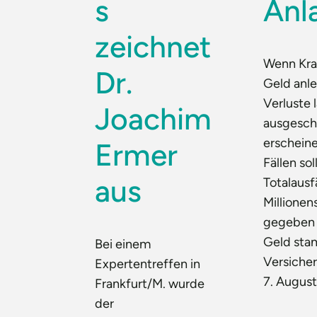
s
Anl
zeichnet
Wenn Kra
Dr.
Geld anl
Verluste 
Joachim
ausgesch
erscheine
Ermer
Fällen sol
aus
Totalausf
Millione
gegeben 
Geld sta
Bei einem
Versicher
Expertentreffen in
7. Augus
Frankfurt/M. wurde
der