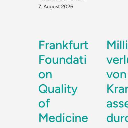
7. August 2026
Frankfurt
Mil
Foundati
ver
on
von
Quality
Kra
of
ass
Medicine
dur