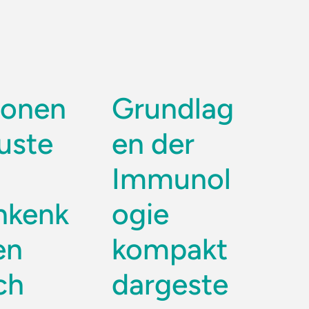
lionen
Grundlag
luste
en der
Immunol
nkenk
ogie
en
kompakt
ch
dargeste