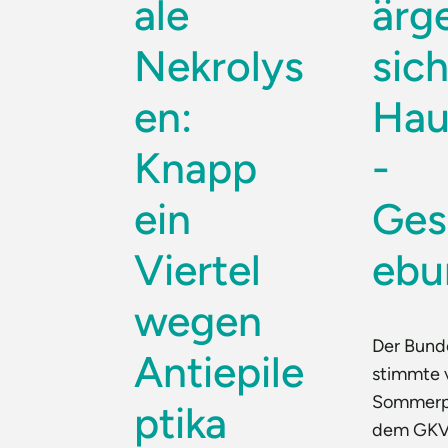
ale
ärg
Nekrolys
sic
en:
Hau
Knapp
-
ein
Ges
Viertel
ebu
wegen
Der Bund
Antiepile
stimmte 
Sommerp
ptika
dem GKV