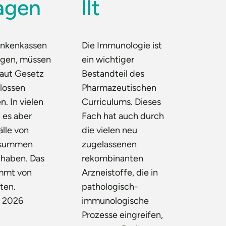
agen
llt
nkenkassen
Die Immunologie ist
egen, müssen
ein wichtiger
laut Gesetz
Bestandteil des
lossen
Pharmazeutischen
n. In vielen
Curriculums. Dieses
l es aber
Fach hat auch durch
älle von
die vielen neu
nsummen
zugelassenen
haben. Das
rekombinanten
mmt von
Arzneistoffe, die in
ten.
pathologisch-
t 2026
immunologische
Prozesse eingreifen,