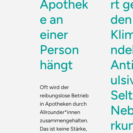
Apothek
rt 
e an
den
einer
Kli
Person
ndel
hängt
Ant
ulsi
Oft wird der
Sel
reibungslose Betrieb
in Apotheken durch
Neb
Allrounder*innen
zusammengehalten.
rku
Das ist keine Stärke,