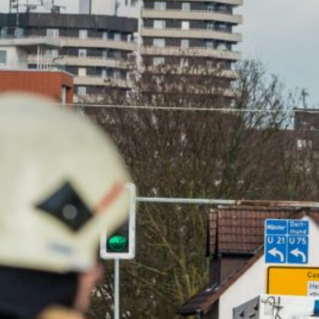
„Zum halben Preis und dreimal schneller
als in Europa“
Allgemein
Allgemein