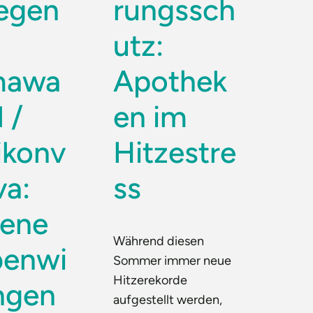
gegen
rungssch
utz:
mawa
Apothek
 /
en im
ikonv
Hitzestre
va:
ss
tene
Während diesen
enwi
Sommer immer neue
Hitzerekorde
ngen
aufgestellt werden,