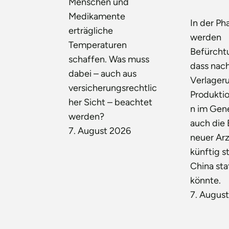
Menschen und
Medikamente
In der P
erträgliche
werden
Temperaturen
Befürchtu
schaffen. Was muss
dass nac
dabei – auch aus
Verlager
versicherungsrechtlic
Produkti
her Sicht – beachtet
n im Gen
werden?
auch die
7. August 2026
neuer Arz
künftig st
China sta
könnte.
7. Augus