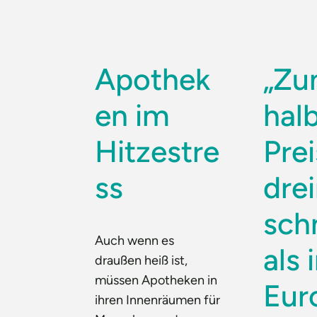
Apothek
„Z
en im
hal
Hitzestre
Pre
ss
dre
sch
Auch wenn es
als 
draußen heiß ist,
müssen Apotheken in
Eur
ihren Innenräumen für