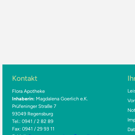
Kontakt
Ih
Lei
Flora Apotheke
Inhaberin:
Magdalena Goerlich e.K.
Vor
Prüfeninger Straße 7
Not
93049 Regensburg
Im
Tel.: 0941 / 2 82 89
Fax: 0941 / 29 93 11
Da