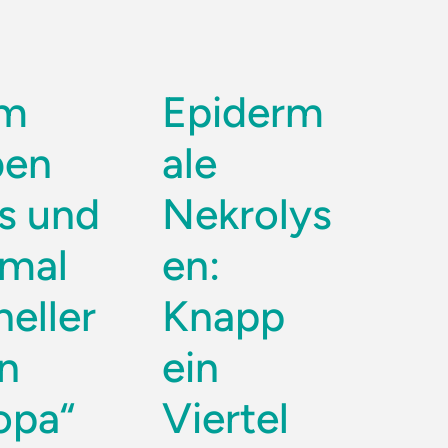
um
Epiderm
ben
ale
is und
Nekrolys
imal
en:
neller
Knapp
in
ein
opa“
Viertel