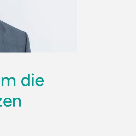
em die
zen