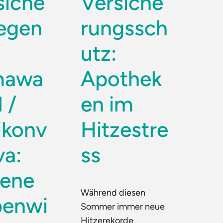
siche
Versiche
gegen
rungssch
utz:
mawa
Apothek
 /
en im
ikonv
Hitzestre
va:
ss
tene
Während diesen
enwi
Sommer immer neue
Hitzerekorde