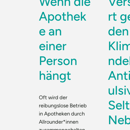
Wenn die
Ver
Apothek
rt 
e an
den
einer
Kli
Person
ndel
hängt
Ant
ulsi
Oft wird der
Sel
reibungslose Betrieb
in Apotheken durch
Neb
Allrounder*innen
zusammengehalten.