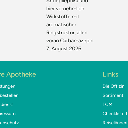
Antiepileptika und
hier vornehmlich
Wirkstoffe mit
aromatischer
Ringstruktur, allen
voran Carbamazepin.
7. August 2026
re Apotheke
Links
stungen
Die Offizin
bestellen
Sortiment
dienst
TCM
pressum
Checkliste f
tenschutz
Reiseländer