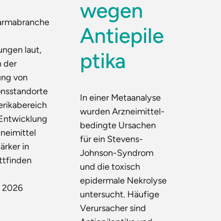
wegen
harmabranche
Antiepile
ngen laut,
ptika
h der
ung von
onsstandorte
In einer Metaanalyse
erikabereich
wurden Arzneimittel-
 Entwicklung
bedingte Ursachen
neimittel
für ein Stevens-
ärker in
Johnson-Syndrom
ttfinden
und die toxisch
epidermale Nekrolyse
t 2026
untersucht. Häufige
Verursacher sind