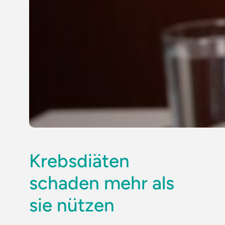
Krebsdiäten
schaden mehr als
sie nützen